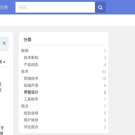
注册
分类
新闻
7
技术新知
3
器
产品动态
4
技术
33
前端技术
18
总
后端开发
6
议
界面设计
2
工具软件
7
观点
7
经验总结
5
用户体验
0
评论观点
2
对于
快