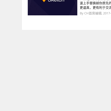
速上手替换掉你原先的
更逼真，更有利于交
By
CH首席编辑
,
2017-