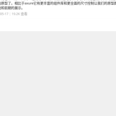
原型了。相比于axure它有更丰富的组件库和更全面的尺寸控制让我们的原型
流和前期的展示。
05-17
|
19.2K 查看