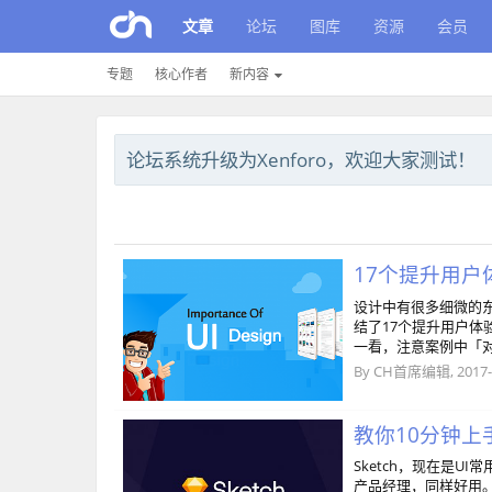
文章
论坛
图库
资源
会员
专题
核心作者
新内容
论坛系统升级为Xenforo，欢迎大家测试！
17个提升用户体
设计中有很多细微的东
结了17个提升用户体
一看，注意案例中「
By
CH首席编辑
,
2017-
教你10分钟上手s
Sketch，现在是UI
产品经理，同样好用