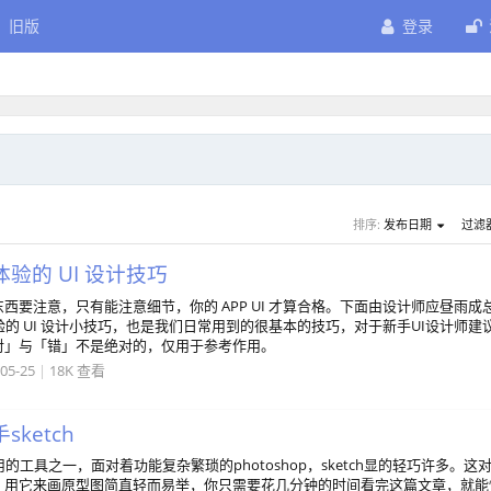
旧版
登录
排序:
发布日期
过滤
验的 UI 设计技巧
西要注意，只有能注意细节，你的 APP UI 才算合格。下面由设计师应昼雨成
验的 UI 设计小技巧，也是我们日常用到的很基本的技巧，对于新手UI设计师建
对」与「错」不是绝对的，仅用于参考作用。
05-25
|
18K 查看
ketch
常用的工具之一，面对着功能复杂繁琐的photoshop，sketch显的轻巧许多。这
。用它来画原型图简直轻而易举，你只需要花几分钟的时间看完这篇文章，就能